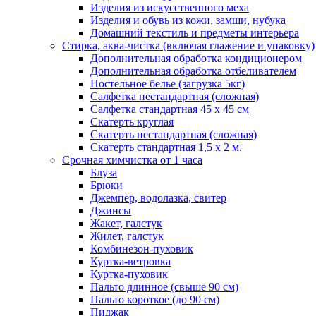
Изделия из искусственного меха
Изделия и обувь из кожи, замши, нубука
Домашний текстиль и предметы интерьера
Стирка, аква-чистка (включая глажение и упаковку)
Дополнительная обработка кондиционером
Дополнительная обработка отбеливателем
Постельное белье (загрузка 5кг)
Салфетка нестандартная (сложная)
Салфетка стандартная 45 х 45 см
Скатерть круглая
Скатерть нестандартная (сложная)
Скатерть стандартная 1,5 х 2 м.
Срочная химчистка от 1 часа
Блуза
Брюки
Джемпер, водолазка, свитер
Джинсы
Жакет, галстук
Жилет, галстук
Комбинезон-пуховик
Куртка-ветровка
Куртка-пуховик
Пальто длинное (свыше 90 см)
Пальто короткое (до 90 см)
Пиджак