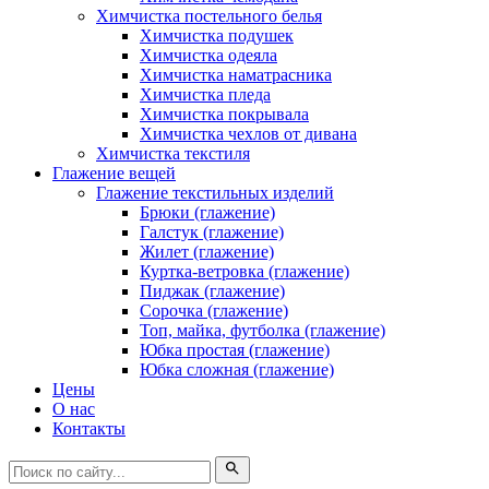
Химчистка постельного белья
Химчистка подушек
Химчистка одеяла
Химчистка наматрасника
Химчистка пледа
Химчистка покрывала
Химчистка чехлов от дивана
Химчистка текстиля
Глажение вещей
Глажение текстильных изделий
Брюки (глажение)
Галстук (глажение)
Жилет (глажение)
Куртка-ветровка (глажение)
Пиджак (глажение)
Сорочка (глажение)
Топ, майка, футболка (глажение)
Юбка простая (глажение)
Юбка сложная (глажение)
Цены
О нас
Контакты