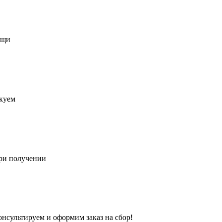
ещи
акуем
при получении
онсультируем и оформим заказ на сбор!