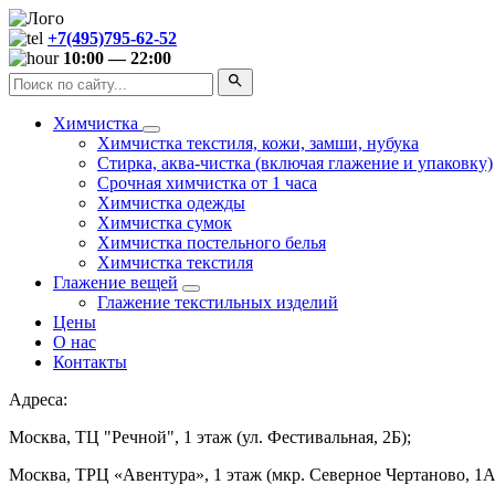
+7(495)795-62-52
10:00 — 22:00
Химчистка
Химчистка текстиля, кожи, замши, нубука
Стирка, аква-чистка (включая глажение и упаковку)
Срочная химчистка от 1 часа
Химчистка одежды
Химчистка сумок
Химчистка постельного белья
Химчистка текстиля
Глажение вещей
Глажение текстильных изделий
Цены
О нас
Контакты
Адреса:
Москва, ТЦ "Речной", 1 этаж (ул. Фестивальная, 2Б);
Москва, ТРЦ «Авентура», 1 этаж (мкр. Северное Чертаново, 1А