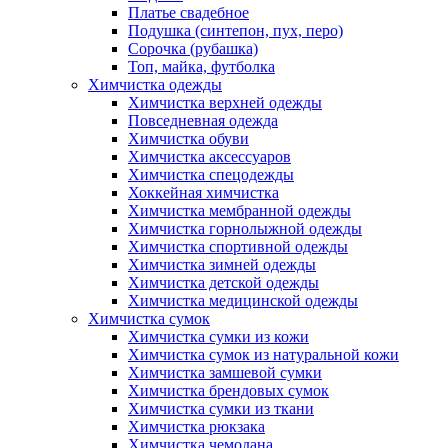
Платье свадебное
Подушка (синтепон, пух, перо)
Сорочка (рубашка)
Топ, майка, футболка
Химчистка одежды
Химчистка верхней одежды
Повседневная одежда
Химчистка обуви
Химчистка аксессуаров
Химчистка спецодежды
Хоккейная химчистка
Химчистка мембранной одежды
Химчистка горнолыжной одежды
Химчистка спортивной одежды
Химчистка зимней одежды
Химчистка детской одежды
Химчистка медицинской одежды
Химчистка сумок
Химчистка сумки из кожи
Химчистка сумок из натуральной кожи
Химчистка замшевой сумки
Химчистка брендовых сумок
Химчистка сумки из ткани
Химчистка рюкзака
Химчистка чемодана