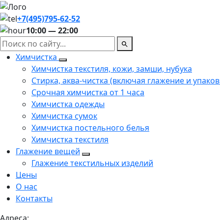
+7(495)795-62-52
10:00 — 22:00
Химчистка
Химчистка текстиля, кожи, замши, нубука
Стирка, аква-чистка (включая глажение и упаков
Срочная химчистка от 1 часа
Химчистка одежды
Химчистка сумок
Химчистка постельного белья
Химчистка текстиля
Глажение вещей
Глажение текстильных изделий
Цены
О нас
Контакты
Адреса: