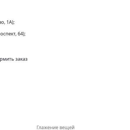
о, 1А);
спект, 64);
рмить заказ
Глажение вещей