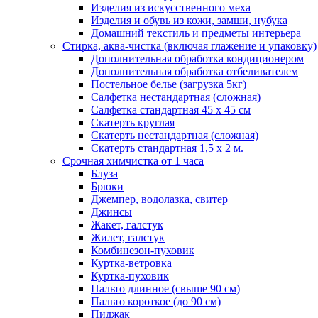
Изделия из искусственного меха
Изделия и обувь из кожи, замши, нубука
Домашний текстиль и предметы интерьера
Стирка, аква-чистка (включая глажение и упаковку)
Дополнительная обработка кондиционером
Дополнительная обработка отбеливателем
Постельное белье (загрузка 5кг)
Салфетка нестандартная (сложная)
Салфетка стандартная 45 х 45 см
Скатерть круглая
Скатерть нестандартная (сложная)
Скатерть стандартная 1,5 х 2 м.
Срочная химчистка от 1 часа
Блуза
Брюки
Джемпер, водолазка, свитер
Джинсы
Жакет, галстук
Жилет, галстук
Комбинезон-пуховик
Куртка-ветровка
Куртка-пуховик
Пальто длинное (свыше 90 см)
Пальто короткое (до 90 см)
Пиджак