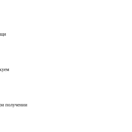
ещи
акуем
при получении