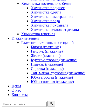
Химчистка постельного белья
Химчистка подушек
Химчистка одеяла
Химчистка наматрасника
Химчистка пледа
Химчистка покрывала
Химчистка чехлов от дивана
Химчистка текстиля
Глажение вещей
Глажение текстильных изделий
Брюки (глажение)
Галстук (глажение)
Жилет (глажение)
Куртка-ветровка (глажение)
Пиджак (глажение)
Сорочка (глажение)
Топ, майка, футболка (глажение)
Юбка простая (глажение)
Юбка сложная (глажение)
Цены
О нас
Контакты