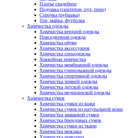
Платье свадебное
Подушка (синтепон, пух, перо)
Сорочка (рубашка)
Топ, майка, футболка
Химчистка одежды
Химчистка верхней одежды
Повседневная одежда
Химчистка обуви
Химчистка аксессуаров
Химчистка спецодежды
Хоккейная химчистка
Химчистка мембранной одежды
Химчистка горнолыжной одежды
Химчистка спортивной одежды
Химчистка зимней одежды
Химчистка детской одежды
Химчистка медицинской одежды
Химчистка сумок
Химчистка сумки из кожи
Химчистка сумок из натуральной кожи
Химчистка замшевой сумки
Химчистка брендовых сумок
Химчистка сумки из ткани
Химчистка рюкзака
Химчистка чемодана