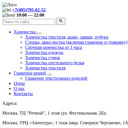
+7(495)795-62-52
10:00 — 22:00
Химчистка
Химчистка текстиля, кожи, замши, нубука
Стирка, аква-чистка (включая глажение и упаковку)
Срочная химчистка от 1 часа
Химчистка одежды
Химчистка сумок
Химчистка постельного белья
Химчистка текстиля
Глажение вещей
Глажение текстильных изделий
Цены
О нас
Контакты
Адреса:
Москва, ТЦ "Речной", 1 этаж (ул. Фестивальная, 2Б);
Москва, ТРЦ «Авентура», 1 этаж (мкр. Северное Чертаново, 1А